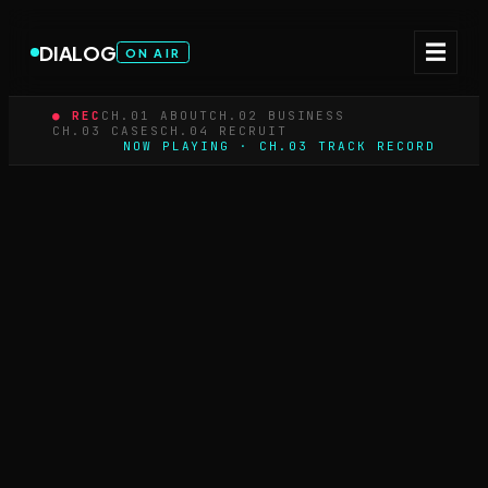
☰
DIALOG
ON AIR
● REC
CH.01 ABOUT
CH.02 BUSINESS
CH.03 CASES
CH.04 RECRUIT
NOW PLAYING · CH.03 TRACK RECORD