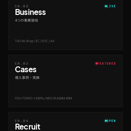
CH.02
LIVE
Business
4つの事業領域
TikTok Shop / EC / D2C / Ad
CH.03
FEATURED
Cases
導入事例・実績
YOU TOKYO +300% / NEO PLASMA ¥5M
CH.04
OPEN
Recruit